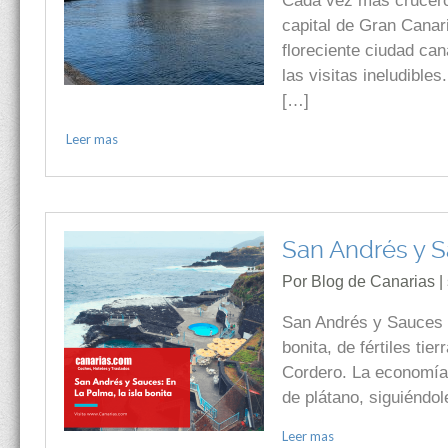
Cada vez más cruceros
capital de Gran Canar
floreciente ciudad ca
las visitas ineludibl
[…]
Leer mas
San Andrés y Sa
Por Blog de Canarias |
San Andrés y Sauces e
bonita, de fértiles ti
Cordero. La economía 
de plátano, siguiéndol
Leer mas