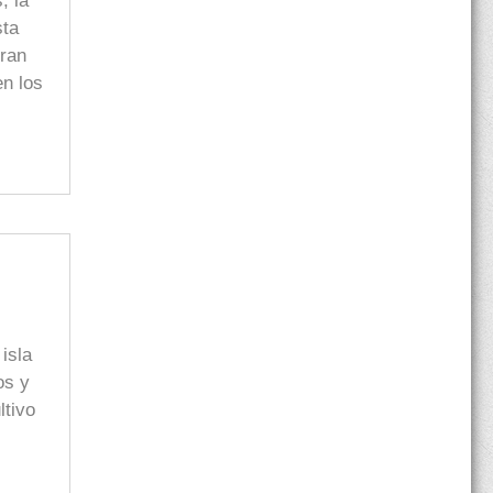
, la
sta
bran
en los
isla
os y
ltivo