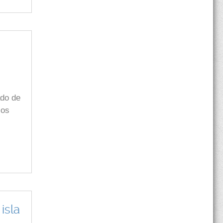
ado de
los
isla