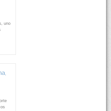
s, uno
s
ma,
orte
cos