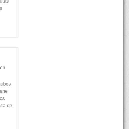
rutas
os
 en
 nubes
iene
ios
ica de