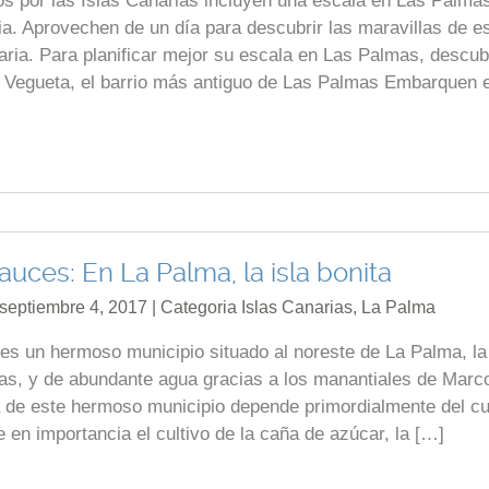
 por las Islas Canarias incluyen una escala en Las Palmas
ia. Aprovechen de un día para descubrir las maravillas de e
naria. Para planificar mejor su escala en Las Palmas, descu
es. Vegueta, el barrio más antiguo de Las Palmas Embarquen 
uces: En La Palma, la isla bonita
 septiembre 4, 2017 | Categoria
Islas Canarias
,
La Palma
s un hermoso municipio situado al noreste de La Palma, la 
erras, y de abundante agua gracias a los manantiales de Marc
de este hermoso municipio depende primordialmente del cu
e en importancia el cultivo de la caña de azúcar, la […]