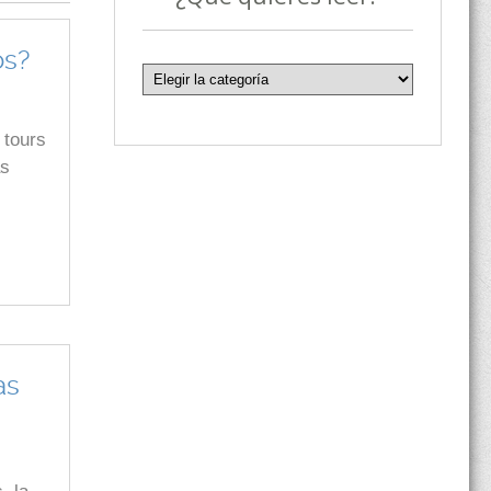
os?
 tours
as
as