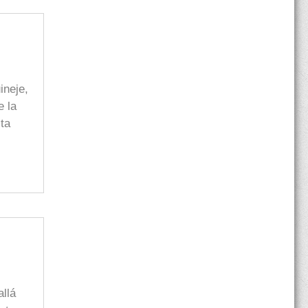
ineje,
e la
sta
llá