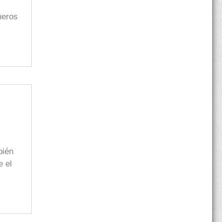
meros
bién
e el