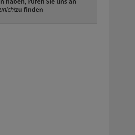
gen haben, rufen Sie uns an
unich!
zu finden