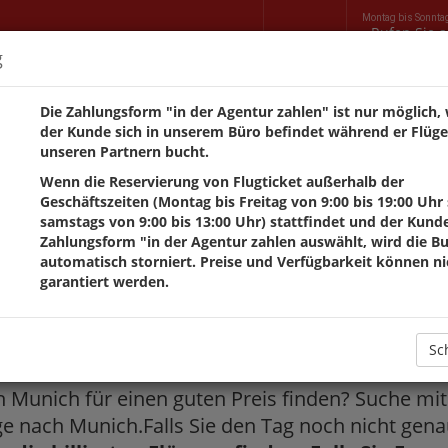
Montag bis Sonnta
Rufen Sie 
g
AUTOMIETE
BÜROS
VILLAS
TRANSFERS
KONTAKT
Die Zahlungsform "in der Agentur zahlen" ist nur möglich,
der Kunde sich in unserem Büro befindet während er Flüge
unseren Partnern bucht.
Wenn die Reservierung von Flugticket außerhalb der
n von Reisen ab, außer aus 
Geschäftszeiten (Montag bis Freitag von 9:00 bis 19:00 Uhr
samstags von 9:00 bis 13:00 Uhr) stattfindet und der Kunde
Zahlungsform "in der Agentur zahlen auswählt, wird die B
verschoben werden können
automatisch storniert. Preise und Verfügbarkeit können ni
garantiert werden.
ngebote für Flüge nach
Sc
ch Munich für einen guten Preis finden? Suche m
 nach Munich.Falls Sie den Tag noch nicht genau