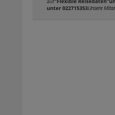
auf
"Flexible Reisedaten"
um
unter 022715353
Unsere Mitar
ALLE 25+ MIETWAGEN-BÜROS AUF TENERIFFA ANSEHEN
→