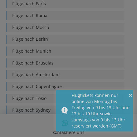
Flüge nach
París
Flüge nach
Roma
Flüge nach
Moscú
Flüge nach
Berlín
Flüge nach
Munich
Flüge nach
Bruselas
Flüge nach
Amsterdam
Flüge nach
Copenhague
×
Flugtickets können nur
Flüge nach
Tokio
online von Montag bis
Freitag von 9 bis 13 Uhr und
Flüge nach
Sydney
17 bis 19 Uhr sowie
samstags von 9 bis 13 Uhr
Flüge nach
Bangkok
reserviert werden (GMT).
kontaktiere uns
Flüge nach
Buenos Aires