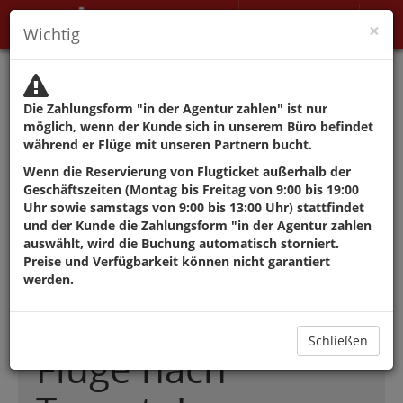
Mein Konto
×
Wichtig
Die Behörden raten von
Reisen ab, außer aus
Die Zahlungsform "in der Agentur zahlen" ist nur
Gründen, die nicht
möglich, wenn der Kunde sich in unserem Büro befindet
während er Flüge mit unseren Partnern bucht.
verschoben werden
Wenn die Reservierung von Flugticket außerhalb der
Geschäftszeiten (Montag bis Freitag von 9:00 bis 19:00
können.
Uhr sowie samstags von 9:00 bis 13:00 Uhr) stattfindet
und der Kunde die Zahlungsform "in der Agentur zahlen
auswählt, wird die Buchung automatisch storniert.
Preise und Verfügbarkeit können nicht garantiert
Die besten
werden.
Angebote für
Schließen
Flüge nach