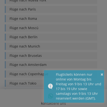
Flüge nach
Nueva York
Flüge nach
París
Flüge nach
Roma
Flüge nach
Moscú
Flüge nach
Berlín
Flüge nach
Munich
Flüge nach
Bruselas
Flüge nach
Amsterdam
×
Flüge nach
Copenhague
Flugtickets können nur
online von Montag bis
Flüge nach
Tokio
Freitag von 9 bis 13 Uhr und
17 bis 19 Uhr sowie
Flüge nach
Sydney
samstags von 9 bis 13 Uhr
reserviert werden (GMT).
Flüge nach
Bangkok
kontaktiere uns