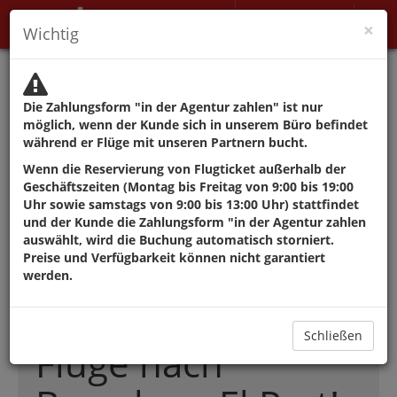
Mein Konto
×
Wichtig
Die Behörden raten von
Reisen ab, außer aus
Die Zahlungsform "in der Agentur zahlen" ist nur
Gründen, die nicht
möglich, wenn der Kunde sich in unserem Büro befindet
während er Flüge mit unseren Partnern bucht.
verschoben werden
Wenn die Reservierung von Flugticket außerhalb der
Geschäftszeiten (Montag bis Freitag von 9:00 bis 19:00
können.
Uhr sowie samstags von 9:00 bis 13:00 Uhr) stattfindet
und der Kunde die Zahlungsform "in der Agentur zahlen
auswählt, wird die Buchung automatisch storniert.
Preise und Verfügbarkeit können nicht garantiert
Die besten
werden.
Angebote für
Schließen
Flüge nach