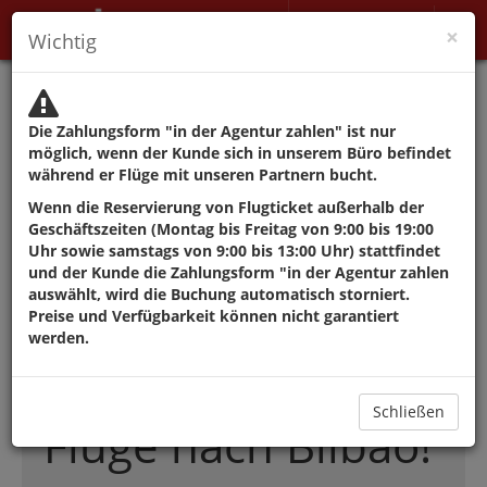
Mein Konto
×
Wichtig
Die Behörden raten von
Reisen ab, außer aus
Die Zahlungsform "in der Agentur zahlen" ist nur
Gründen, die nicht
möglich, wenn der Kunde sich in unserem Büro befindet
während er Flüge mit unseren Partnern bucht.
verschoben werden
Wenn die Reservierung von Flugticket außerhalb der
Geschäftszeiten (Montag bis Freitag von 9:00 bis 19:00
können.
Uhr sowie samstags von 9:00 bis 13:00 Uhr) stattfindet
und der Kunde die Zahlungsform "in der Agentur zahlen
auswählt, wird die Buchung automatisch storniert.
Preise und Verfügbarkeit können nicht garantiert
Die besten
werden.
Angebote für
Schließen
Flüge nach Bilbao!