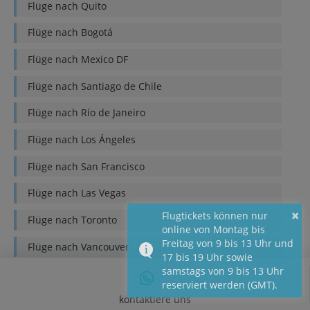
Flüge nach
Quito
Flüge nach
Bogotá
Flüge nach
Mexico DF
Flüge nach
Santiago de Chile
Flüge nach
Río de Janeiro
Flüge nach
Los Ángeles
Flüge nach
San Francisco
Flüge nach
Las Vegas
×
Flugtickets können nur
Flüge nach
Toronto
online von Montag bis
Freitag von 9 bis 13 Uhr und
Flüge nach
Vancouver
17 bis 19 Uhr sowie
samstags von 9 bis 13 Uhr
Flüge nach
Marraquech
reserviert werden (GMT).
kontaktiere uns
Flüge nach
Casablanca