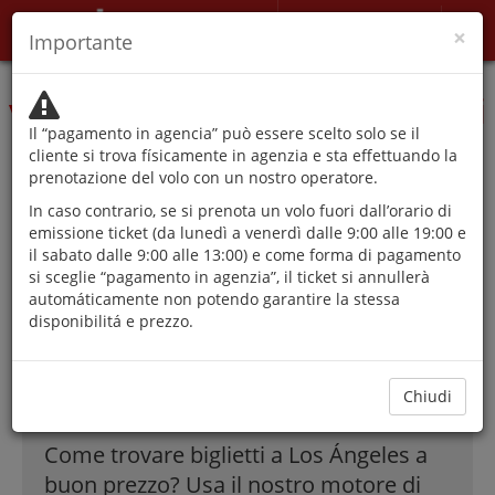
Il mio account
×
Importante
Le autorità sconsigliano di
viaggiare se non per motivi
Il “pagamento in agencia” può essere scelto solo se il
che non possono essere
cliente si trova físicamente in agenzia e sta effettuando la
prenotazione del volo con un nostro operatore.
rinviati.
In caso contrario, se si prenota un volo fuori dall’orario di
emissione ticket (da lunedì a venerdì dalle 9:00 alle 19:00 e
il sabato dalle 9:00 alle 13:00) e come forma di pagamento
si sceglie “pagamento in agenzia”, il ticket si annullerà
La migliore offerte
automáticamente non potendo garantire la stessa
disponibilitá e prezzo.
di Voli a Los
Ángeles!
Chiudi
Come trovare biglietti a Los Ángeles a
buon prezzo? Usa il nostro motore di