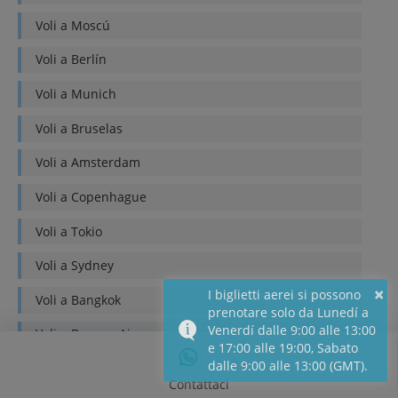
Voli a
Moscú
Voli a
Berlín
Voli a
Munich
Voli a
Bruselas
Voli a
Amsterdam
Voli a
Copenhague
Voli a
Tokio
Voli a
Sydney
×
I biglietti aerei si possono
Voli a
Bangkok
prenotare solo da Lunedí a
Venerdí dalle 9:00 alle 13:00
Voli a
Buenos Aires
e 17:00 alle 19:00, Sabato
dalle 9:00 alle 13:00 (GMT).
Voli a
Lima
Contattaci