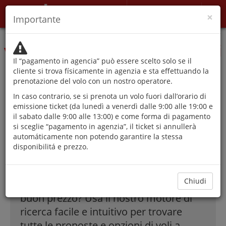
Il mio account
×
Importante
Le autorità sconsigliano di
viaggiare se non per motivi
Il “pagamento in agencia” può essere scelto solo se il
che non possono essere
cliente si trova físicamente in agenzia e sta effettuando la
prenotazione del volo con un nostro operatore.
rinviati.
In caso contrario, se si prenota un volo fuori dall’orario di
emissione ticket (da lunedì a venerdì dalle 9:00 alle 19:00 e
il sabato dalle 9:00 alle 13:00) e come forma di pagamento
si sceglie “pagamento in agenzia”, il ticket si annullerà
La migliore offerte
automáticamente non potendo garantire la stessa
disponibilitá e prezzo.
di Voli a Toronto!
Chiudi
Come trovare biglietti a Toronto a
buon prezzo? Usa il nostro motore di
ricerca facile e intuitivo per trovare
tutte le proposte e opzioni di voli a