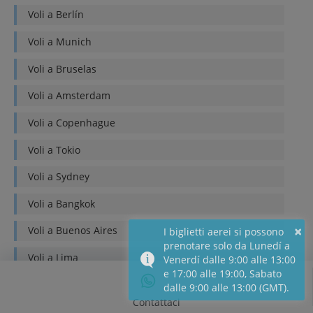
Voli a
Berlín
Voli a
Munich
Voli a
Bruselas
Voli a
Amsterdam
Voli a
Copenhague
Voli a
Tokio
Voli a
Sydney
Voli a
Bangkok
×
Voli a
Buenos Aires
I biglietti aerei si possono
prenotare solo da Lunedí a
Voli a
Lima
Venerdí dalle 9:00 alle 13:00
e 17:00 alle 19:00, Sabato
Voli a
Quito
dalle 9:00 alle 13:00 (GMT).
Contattaci
Voli a
Bogotá