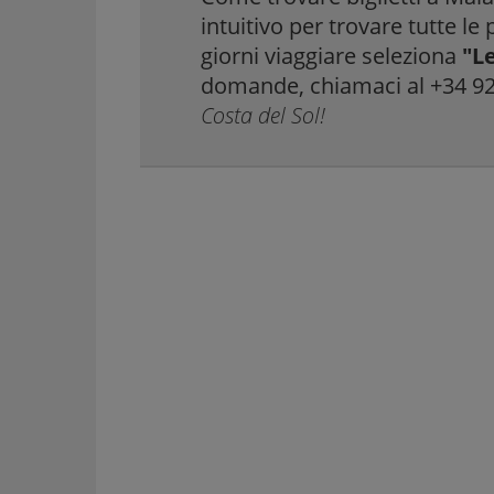
intuitivo per trovare tutte le
giorni viaggiare seleziona
"Le
domande, chiamaci al +34 
VEDI LE 25+ SEDI DI NOLEGGIO A TENERIFE
→
Costa del Sol!