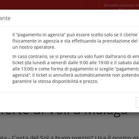
Da lunedì a domenica: da
Chiamaci
ante
AUTO
AGENZIE
VILLAS
TRANSFERS
CONTATTI
Il “pagamento in agencia” può essere scelto solo se il cliente 
físicamente in agenzia e sta effettuando la prenotazione del
un nostro operatore.
In caso contrario, se si prenota un volo fuori dall’orario di e
igliano di viaggiare se non 
ticket (da lunedì a venerdì dalle 9:00 alle 19:00 e il sabato da
alle 13:00) e come forma di pagamento si sceglie “pagamento
agenzia”, il ticket si annullerà automáticamente non potendo
possono essere rinviati.
garantire la stessa disponibilitá e prezzo.
ferte di Voli a Málaga -
ga - Costa del Sol a buon prezzo? Usa il nostro mo