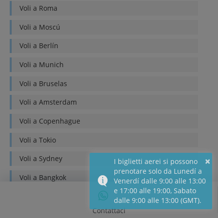
Voli a
Roma
Voli a
Moscú
Voli a
Berlín
Voli a
Munich
Voli a
Bruselas
Voli a
Amsterdam
Voli a
Copenhague
Voli a
Tokio
Voli a
Sydney
×
I biglietti aerei si possono
prenotare solo da Lunedí a
Voli a
Bangkok
Venerdí dalle 9:00 alle 13:00
e 17:00 alle 19:00, Sabato
Voli a
Buenos Aires
dalle 9:00 alle 13:00 (GMT).
Contattaci
Voli a
Lima