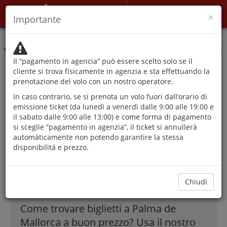
Il mio account
×
Importante
Le autorità sconsigliano di
viaggiare se non per motivi
Il “pagamento in agencia” può essere scelto solo se il
che non possono essere
cliente si trova físicamente in agenzia e sta effettuando la
prenotazione del volo con un nostro operatore.
rinviati.
In caso contrario, se si prenota un volo fuori dall’orario di
emissione ticket (da lunedì a venerdì dalle 9:00 alle 19:00 e
il sabato dalle 9:00 alle 13:00) e come forma di pagamento
si sceglie “pagamento in agenzia”, il ticket si annullerà
La migliore offerte
automáticamente non potendo garantire la stessa
disponibilitá e prezzo.
di Voli a Palma de
Mallorca!
Chiudi
Come trovare biglietti a Palma de
Mallorca a buon prezzo? Usa il nostro