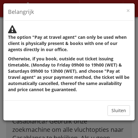
Mijn account
×
Belangrijk
Myndighetene fraråder å
reise bortsett fra grunner
The option "Pay at travel agent" can only be used when
som ikke kan utsettes.
client is physically present & books with one of our
agents directly in our office.
Otherwise, if you book, outside out ticket issuing
De beste deals in
timetable, (Monday to Friday 09h00 to 19h00 (WET) &
Saturdays 09h00 to 13h00 (WET), and choose "Pay at
travel agent" as your payment method, the ticket will be
vluchten naar
automatically cancelled, thereof the same availability
and price cannot be guaranteed.
Casablanca
Sluiten
Hoe vindt ik goedkope vluchten naar
Casablanca? Gebruik onze
zoekmachine om alle vluchtopties naar
Casablanca te bekijken. Als u geen