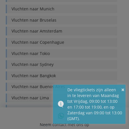
Vluchten naar
Munich
Vluchten naar
Bruselas
Vluchten naar
Amsterdam
Vluchten naar
Copenhague
Vluchten naar
Tokio
Vluchten naar
Sydney
Vluchten naar
Bangkok
Vluchten naar
Buenos Aires
×
De vliegtickets zijn alleen
in te leveren van Maandag
Vluchten naar
Lima
tot Vrijdag, 09:00 tot 13:00
en 17:00 tot 19:00, en op
Vluchten naar
Quito
Zaterdag van 09:00 tot 13:00
(GMT).
Vluchten naar
Bogotá
Neem contact met ons op