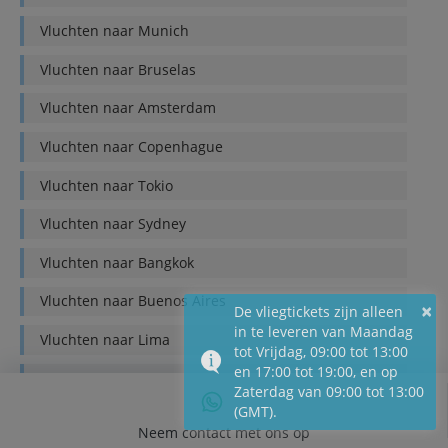
Vluchten naar
Munich
Vluchten naar
Bruselas
Vluchten naar
Amsterdam
Vluchten naar
Copenhague
Vluchten naar
Tokio
Vluchten naar
Sydney
Vluchten naar
Bangkok
Vluchten naar
Buenos Aires
×
De vliegtickets zijn alleen
in te leveren van Maandag
Vluchten naar
Lima
tot Vrijdag, 09:00 tot 13:00
en 17:00 tot 19:00, en op
Vluchten naar
Quito
Zaterdag van 09:00 tot 13:00
(GMT).
Vluchten naar
Bogotá
Neem contact met ons op