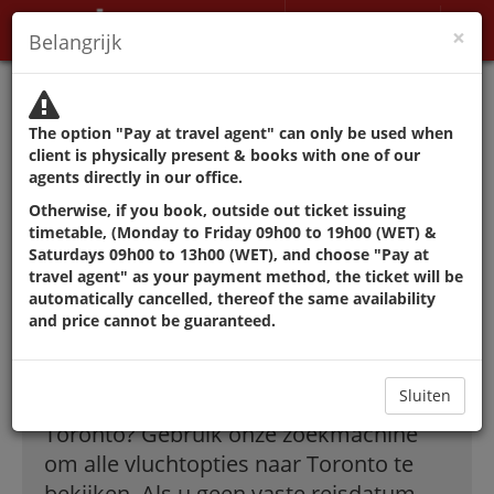
Mijn account
×
Belangrijk
Myndighetene fraråder å
reise bortsett fra grunner
The option "Pay at travel agent" can only be used when
som ikke kan utsettes.
client is physically present & books with one of our
agents directly in our office.
Otherwise, if you book, outside out ticket issuing
De beste deals in
timetable, (Monday to Friday 09h00 to 19h00 (WET) &
Saturdays 09h00 to 13h00 (WET), and choose "Pay at
travel agent" as your payment method, the ticket will be
vluchten naar
automatically cancelled, thereof the same availability
and price cannot be guaranteed.
Toronto
Sluiten
Hoe vindt ik goedkope vluchten naar
Toronto? Gebruik onze zoekmachine
om alle vluchtopties naar Toronto te
bekijken. Als u geen vaste reisdatum