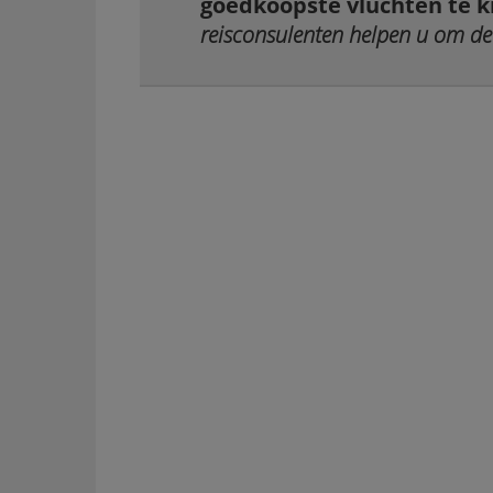
goedkoopste vluchten te k
reisconsulenten helpen u om de 
BEKIJK ALLE 25+ VERHUURKANTOREN OP TENERIFE
→