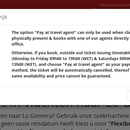
Maandag tot en met zo
Bel ons op numme
ijk
AUTO´S
OFFICES
VILLAS
TRANSFERS
CONTACT
The option "Pay at travel agent" can only be used when clie
physically present & books with one of our agents directly 
office.
Otherwise, if you book, outside out ticket issuing timetabl
åder å reise bortsett fra gr
(Monday to Friday 09h00 to 19h00 (WET) & Saturdays 09h0
13h00 (WET), and choose "Pay at travel agent" as your pa
method, the ticket will be automatically cancelled, thereof
utsettes.
same availability and price cannot be guaranteed.
ls in vluchten naar Lo
ten naar Lo Gomera? Gebruik onze zoekmachine o
 geen vaste reisdatum heeft kiest u voor
"Flexib