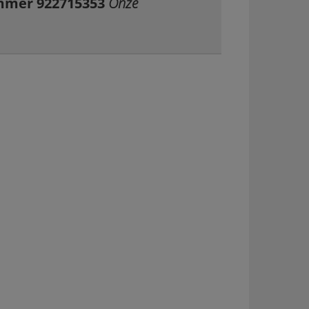
ummer 922715353
Onze