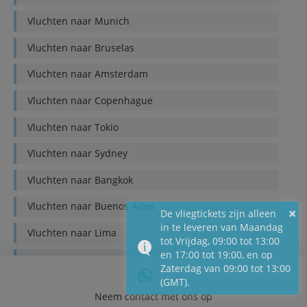
Vluchten naar
Munich
Vluchten naar
Bruselas
Vluchten naar
Amsterdam
Vluchten naar
Copenhague
Vluchten naar
Tokio
Vluchten naar
Sydney
Vluchten naar
Bangkok
Vluchten naar
Buenos Aires
×
De vliegtickets zijn alleen
in te leveren van Maandag
Vluchten naar
Lima
tot Vrijdag, 09:00 tot 13:00
en 17:00 tot 19:00, en op
Vluchten naar
Quito
Zaterdag van 09:00 tot 13:00
(GMT).
Vluchten naar
Bogotá
Neem contact met ons op