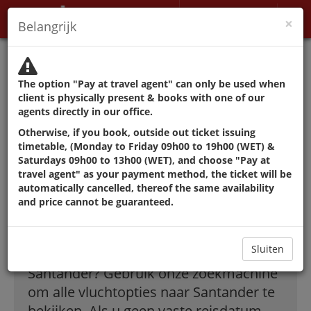
Mijn account
×
Belangrijk
Myndighetene fraråder å
reise bortsett fra grunner
The option "Pay at travel agent" can only be used when
som ikke kan utsettes.
client is physically present & books with one of our
agents directly in our office.
Otherwise, if you book, outside out ticket issuing
De beste deals in
timetable, (Monday to Friday 09h00 to 19h00 (WET) &
Saturdays 09h00 to 13h00 (WET), and choose "Pay at
travel agent" as your payment method, the ticket will be
vluchten naar
automatically cancelled, thereof the same availability
and price cannot be guaranteed.
Santander
Sluiten
Hoe vindt ik goedkope vluchten naar
Santander? Gebruik onze zoekmachine
om alle vluchtopties naar Santander te
bekijken. Als u geen vaste reisdatum