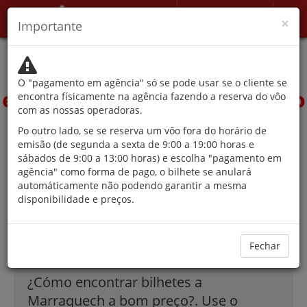
minha Conta
×
Importante
As autoridades
desaconselham a viagem,
O "pagamento em agência" só se pode usar se o cliente se
exceto por motivos que não
encontra físicamente na agência fazendo a reserva do vôo
com as nossas operadoras.
podem ser adiados.
Po outro lado, se se reserva um vôo fora do horário de
emisão (de segunda a sexta de 9:00 a 19:00 horas e
sábados de 9:00 a 13:00 horas) e escolha "pagamento em
agência" como forma de pago, o bilhete se anulará
As melhores
automáticamente não podendo garantir a mesma
disponibilidade e preços.
ofertas em vôos
para Marraquech!
Fechar
¿Cómo encontrar bilhetes a
Marraquech a bom preço?. Use o