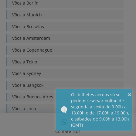
Vôos a
Berlín
Vôos a
Munich
Vôos a
Bruselas
Vôos a
Amsterdam
Vôos a
Copenhague
Vôos a
Tokio
Vôos a
Sydney
Vôos a
Bangkok
×
Os bilhetes aéreos só se
Vôos a
Buenos Aires
podem reservar online de
segunda a sexta de 9.00h a
Vôos a
Lima
13.00h e de 17.00h a 19.00h,
e sábados de 9.00h a 13.00h
Vôos a
Quito
(GMT)
Contate-Nos
Vôos a
Bogotá