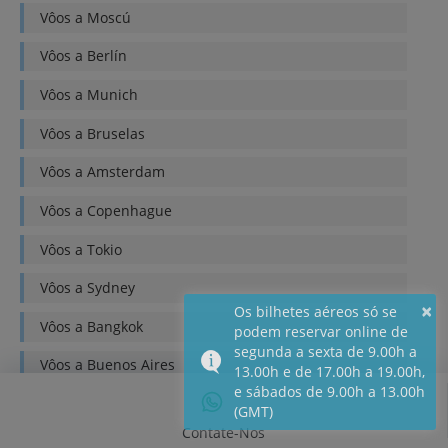
Vôos a
Moscú
Vôos a
Berlín
Vôos a
Munich
Vôos a
Bruselas
Vôos a
Amsterdam
Vôos a
Copenhague
Vôos a
Tokio
Vôos a
Sydney
×
Os bilhetes aéreos só se
Vôos a
Bangkok
podem reservar online de
segunda a sexta de 9.00h a
Vôos a
Buenos Aires
13.00h e de 17.00h a 19.00h,
e sábados de 9.00h a 13.00h
Vôos a
Lima
(GMT)
Contate-Nos
Vôos a
Quito