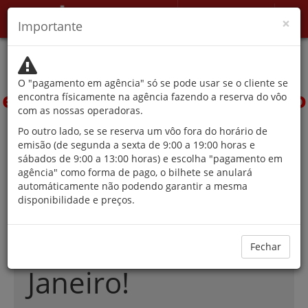
minha Conta
×
Importante
As autoridades
desaconselham a viagem,
O "pagamento em agência" só se pode usar se o cliente se
exceto por motivos que não
encontra físicamente na agência fazendo a reserva do vôo
com as nossas operadoras.
podem ser adiados.
Po outro lado, se se reserva um vôo fora do horário de
emisão (de segunda a sexta de 9:00 a 19:00 horas e
sábados de 9:00 a 13:00 horas) e escolha "pagamento em
agência" como forma de pago, o bilhete se anulará
As melhores
automáticamente não podendo garantir a mesma
disponibilidade e preços.
ofertas em vôos
para Río de
Fechar
Janeiro!