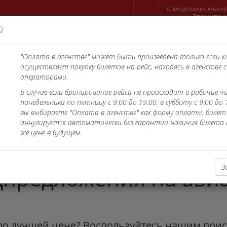
С понедельника по воскре
Звоните 
й
ВТОМОБИЛИ
ОФИСЫ
VILLAS
ТРАНСФЕР
КОНТАК
"Оплата в агенстве" может быть произведена только если 
осуществляет покупку билетов на рейс, находясь в агенстве 
операторами.
В случае если бронирование рейса не происходит в рабочие ча
ют путешествовать, кроме
понедельника по пятницу с 9:00 до 19:00, в субботу с 9:00 до 
вы выбираете "Оплата в агенстве" как форму оплаты, билет
аннулируется автоматически без гарантии наличия билета 
оторые нельзя откладыват
же цене в будущем.
З
предложения на ави
a по лучшей цене? Воспользуйтесь нашим пои