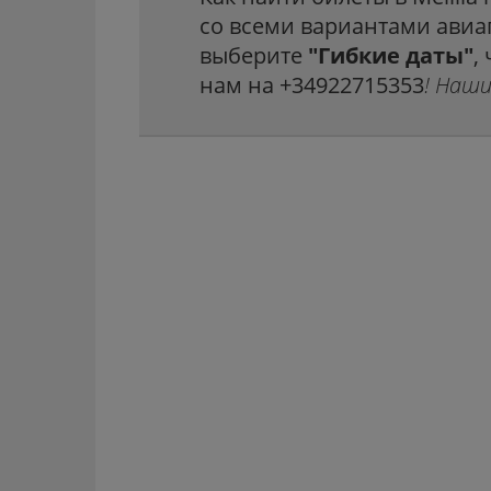
со всеми вариантами авиапе
выберите
"Гибкие даты"
,
нам на +34922715353
! Наш
ВСЕ 25+ ОФИСОВ ПРОКАТА НА ТЕНЕРИФЕ
→