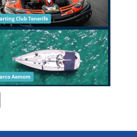
arting Club Tenerife
arco Aemom