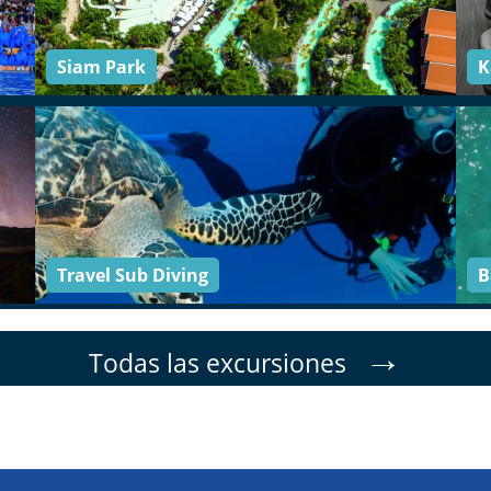
Siam Park
K
Travel Sub Diving
B
→
Todas las excursiones