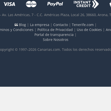
-
Av. Las Américas, 7 - C.C. Américas Plaza, Local 26
,
38660
,
Arona, 
Blog
|
La empresa
|
Contacto
|
Tenerife.com
|
minos y Condiciones
|
Política de Privacidad
|
Uso de Cookies
|
An
Portal de transparencia
|
Sobre Nosotros
opyright © 1997–2026 Canarias.com. Todos los derechos reservad