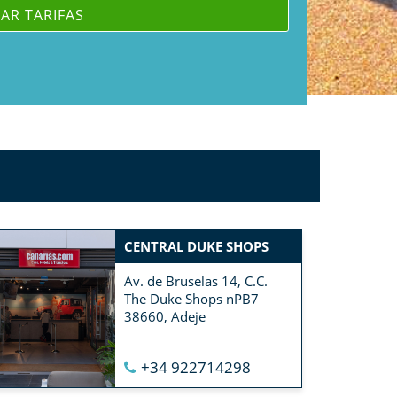
CENTRAL DUKE SHOPS
Av. de Bruselas 14, C.C.
The Duke Shops nPB7
38660, Adeje
+34 922714298