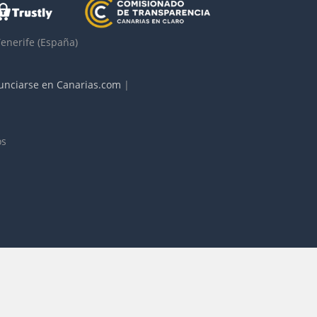
Tenerife
(España)
unciarse en Canarias.com
|
os