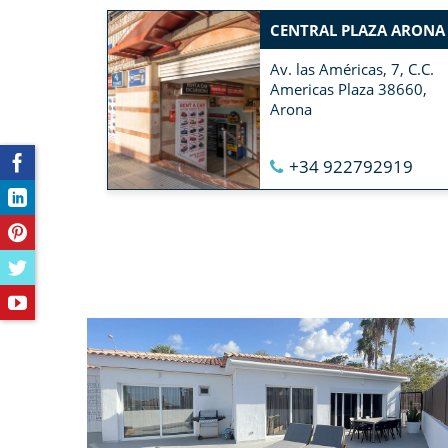
CENTRAL PLAZA ARONA
Av. las Américas, 7, C.C.
Americas Plaza 38660,
Arona
+34 922792919