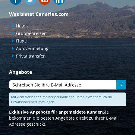
Was bietet Canarias.com
Hotels
Gruppenreisen
Flüge
Autovermietung
Privat transfer
Angebote
Senden
Mit dem Versenden meiner persönlichen Daten akzeptiere ich die
Privatsphärebestimmungen.
Exklusive Angebote für angemeldete Kunden
Sie
bekommen die besten Angebote direkt zu Ihrer E-Mail
Adresse geschickt.