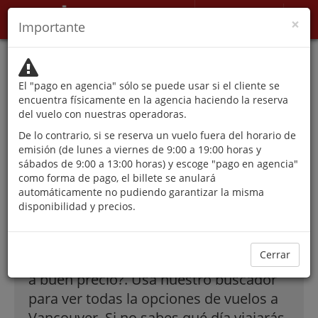
Mi Cuenta
×
Importante
Las autoridades
desaconsejan viajar salvo
El "pago en agencia" sólo se puede usar si el cliente se
por razones inaplazables.
encuentra físicamente en la agencia haciendo la reserva
del vuelo con nuestras operadoras.
De lo contrario, si se reserva un vuelo fuera del horario de
¡Las mejores
emisión (de lunes a viernes de 9:00 a 19:00 horas y
sábados de 9:00 a 13:00 horas) y escoge "pago en agencia"
como forma de pago, el billete se anulará
ofertas en vuelos
automáticamente no pudiendo garantizar la misma
disponibilidad y precios.
a Vancouver!
Cerrar
¿Cómo encontrar billetes a Vancouver
a buen precio?. Usa nuestro buscador
para ver todas la opciones de vuelos a
Vancouver. Si no sabes qué día viajarás