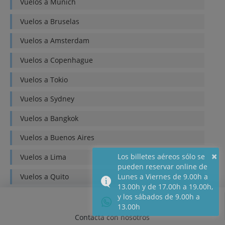
Vuelos a
Munich
Vuelos a
Bruselas
Vuelos a
Amsterdam
Vuelos a
Copenhague
Vuelos a
Tokio
Vuelos a
Sydney
Vuelos a
Bangkok
Vuelos a
Buenos Aires
×
Los billetes aéreos sólo se
Vuelos a
Lima
pueden reservar online de
Vuelos a
Quito
Lunes a Viernes de 9.00h a
13.00h y de 17.00h a 19.00h,
Vuelos a
Bogotá
y los sábados de 9.00h a
13.00h
Vuelos a
Mexico DF
Contacta con nosotros