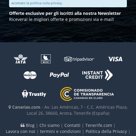
accettato la
política sulla privacy.
Offerte esclusive per gli iscritti alla nostra Newsletter
Riceverai le migliori offerte e promozioni via e-mail!
Canarias.com
-
Av. Las Américas, 7 - C.C. Américas Plaza,
Local 26
,
38660
,
Arona, Tenerife
(España)
Blog
|
Chi siamo
|
Contatti
|
Tenerife.com
|
Lavora con noi
|
termini e condizioni
|
Politica della Privacy
|