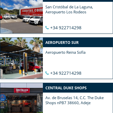
San Cristóbal de La Laguna,
Aeropuerto Los Rodeos
+34 922714298
AEROPUERTO SUR
Aeropuerto Reina Sofía
+34 922714298
CENTRAL DUKE SHOPS
Av. de Bruselas 14, C.C. The Duke
Shops nPB7 38660, Adeje