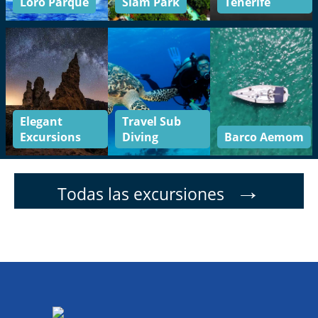
Loro Parque
Siam Park
Tenerife
Elegant
Travel Sub
Excursions
Diving
Barco Aemom
→
Todas las excursiones