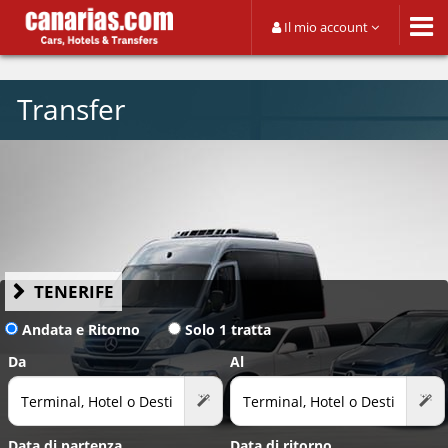
Il mio account
Transfer
TENERIFE
Andata e Ritorno
Solo 1 tratta
Da
Al
Data di partenza
Data di ritorno