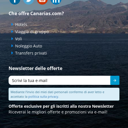
Che offre Canarias.com?
Hotels
Viaggio di gruppo
Voli
Noleggio Auto
Transfers privati
Newsletter delle offerte
Inviare
Mediante l’invio dei miei dati personali confermo di aver letto e
accettato la
política sulla privacy.
Offerte esclusive per gli iscritti alla nostra Newsletter
Riceverai le migliori offerte e promozioni via e-mail!