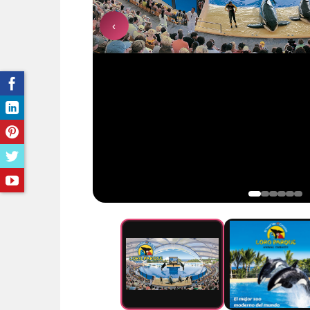
BEKIJK ALLE 25+ VERHUURKANTOREN OP TENERIFE
→