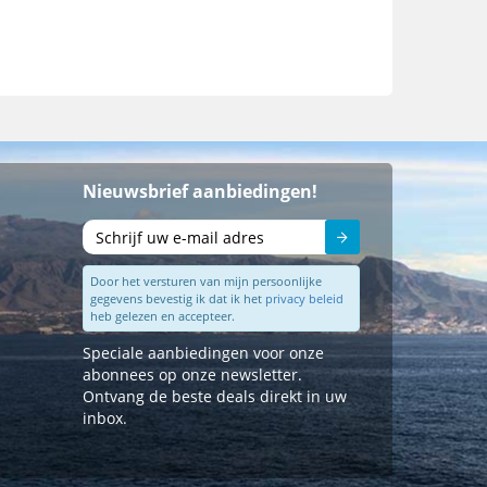
Nieuwsbrief aanbiedingen!
Sturen
Door het versturen van mijn persoonlijke
gegevens bevestig ik dat ik het
privacy beleid
heb gelezen en accepteer.
Speciale aanbiedingen voor onze
abonnees op onze newsletter.
Ontvang de beste deals direkt in uw
inbox.