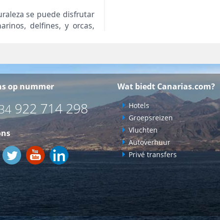
ns op nummer
Wat biedt Canarias.com?
922 714 298
Hotels
34
Groepsreizen
Vluchten
ons
Autoverhuur
Privé transfers