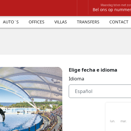
Maandag tot en met zo
Bel ons op numme
AUTO´S
OFFICES
VILLAS
TRANSFERS
CONTACT