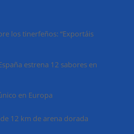
re los tinerfeños: “Exportáis
e España estrena 12 sabores en
 único en Europa
o de 12 km de arena dorada