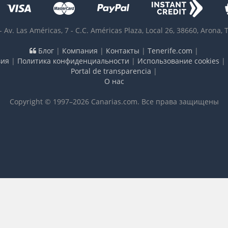
-
Av. Las Américas, 7 - C.C. Américas Plaza, Local 26
,
38660
,
Arona, 
Блог
|
Компания
|
Контакты
|
Tenerife.com
|
вия
|
Политика конфиденциальности
|
Использование cookies
|
Portal de transparencia
|
О нас
Copyright © 1997–2026 Canarias.com. Все права защищены