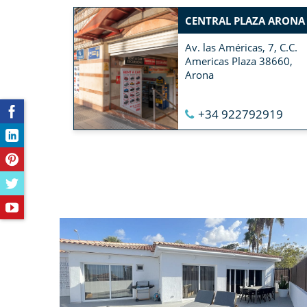
CENTRAL PLAZA ARONA
Av. las Américas, 7, C.C.
Americas Plaza 38660,
Arona
+34 922792919