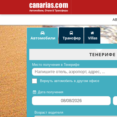
А
Автомобили
Трансфер
Villas
nta Cruz