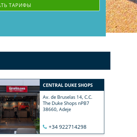
CENTRAL DUKE SHOPS
Av. de Bruselas 14, C.C.
The Duke Shops nPB7
38660, Adeje
+34 922714298