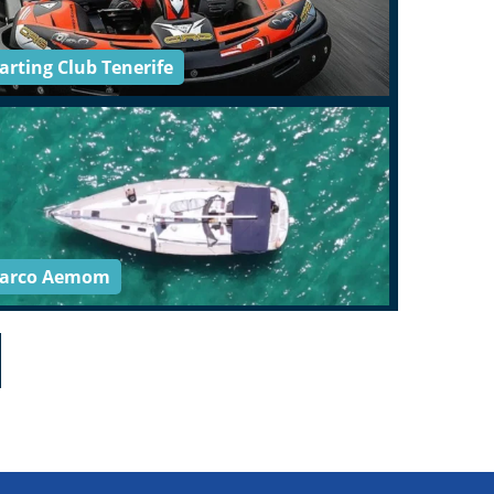
arting Club Tenerife
arco Aemom