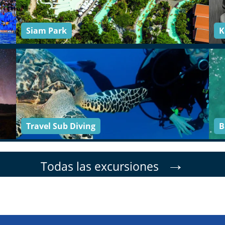
Siam Park
K
Travel Sub Diving
B
→
Todas las excursiones