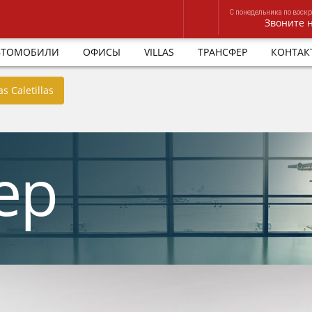
С понедельника по воскре
Звоните 
ВТОМОБИЛИ
ОФИСЫ
VILLAS
ТРАНСФЕР
КОНТАК
as Caletillas
ер