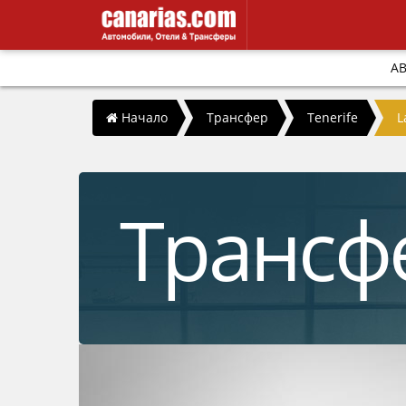
А
/
/
/
Начало
Трансфер
Tenerife
L
Трансф
nta Cruz