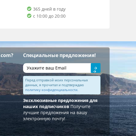
365 дней в году
с 10:00 до 20:00
.com?
Специальные предложения!
Отправить
Перед отправкой моих персональных
данных, я прочитал и подтверждаю
политику конфиденциальности.
Эксклюзивные предложения для
наших подписчиков
Получите
лучшие предложения на вашу
электронную почту!