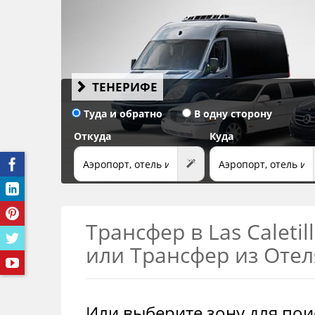
ВСЕ 25+ ОФИСОВ ПРОКАТА НА ТЕНЕРИФЕ
→
ТЕНЕРИФЕ
Туда и обратно
В одну сторону
Откуда
Куда
Трансфер в Las Caletil
или Трансфер из Отел
Или выберите зону для пои