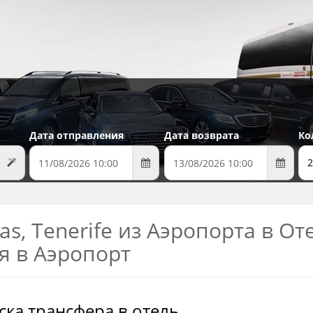
Дата отправления
Дата возврата
Ко
2
las, Tenerife из Аэропорта в От
я в Аэропорт
ска трансфера в отель