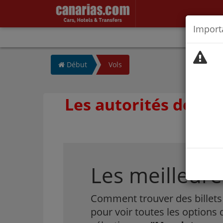
Import
/
Début
Vols
Les autorités décons
a Cruz
Les meilleures
Comment trouver des billets 
pour voir toutes les options 