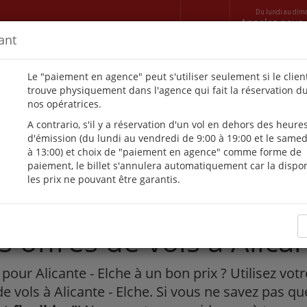
Du lundi au dim
Appelez nous
ant
VOITURES
BUREAUX
VILLAS
TRANSFERTS
CONTAC
Le "paiement en agence" peut s'utiliser seulement si le clien
trouve physiquement dans l'agence qui fait la réservation du
nos opératrices.
A contrario, s'il y a réservation d'un vol en dehors des heure
eillent les voyages, sauf po
d'émission (du lundi au vendredi de 9:00 à 19:00 et le samed
à 13:00) et choix de "paiement en agence" comme forme de
paiement, le billet s'annulera automatiquement car la disponi
peuvent être différées.
les prix ne pouvant être garantis.
 offres de vols à Alican
pour Alicante - Elche à un bon prix ? Utilisez vo
de vols à Alicante - Elche. Si vous ne savez pas q