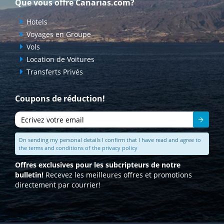
Que vous offre Canarias.com?
Hotels
Voyages en Groupe
Vols
Location de Voitures
Transferts Privés
Coupons de réduction!
Envoyer
On sending my personal details I confirm that I have read and agree
to
the terms and conditions of the privacy policy
Offres exclusives pour les subcripteurs de notre
bulletin!
Recevez les meilleures offres et promotions
directement par courrier!