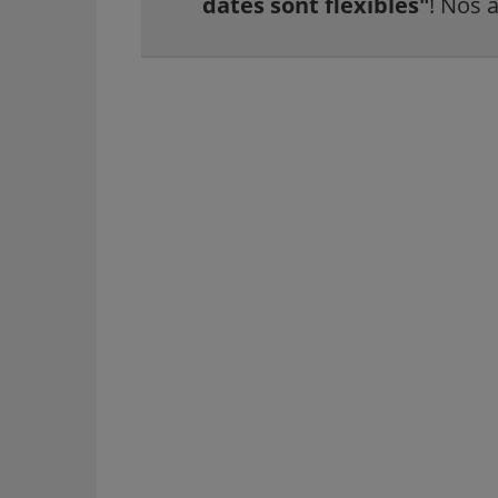
dates sont flexibles"
! Nos 
VOIR LES 25+ AGENCES DE LOCATION À TENERIFE
→