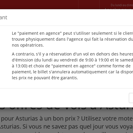
Du lundi au dim
Appelez nous
ant
VOITURES
BUREAUX
VILLAS
TRANSFERTS
CONTAC
Le "paiement en agence" peut s'utiliser seulement si le clien
trouve physiquement dans l'agence qui fait la réservation du
nos opératrices.
A contrario, s'il y a réservation d'un vol en dehors des heure
eillent les voyages, sauf po
d'émission (du lundi au vendredi de 9:00 à 19:00 et le samed
à 13:00) et choix de "paiement en agence" comme forme de
paiement, le billet s'annulera automatiquement car la disponi
peuvent être différées.
les prix ne pouvant être garantis.
 offres de vols à Asturi
pour Asturias à un bon prix ? Utilisez votre mot
Asturias. Si vous ne savez pas quel jour vous voy