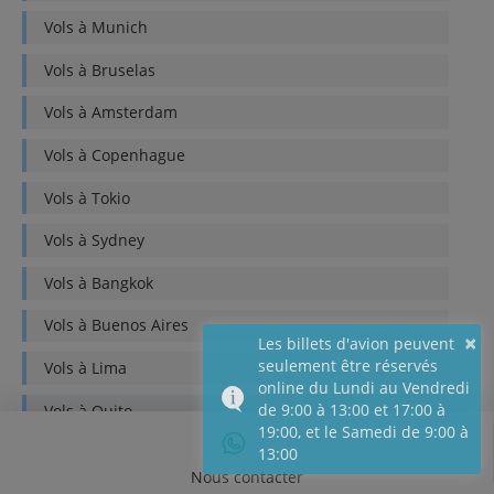
Vols à
Munich
Vols à
Bruselas
Vols à
Amsterdam
Vols à
Copenhague
Vols à
Tokio
Vols à
Sydney
Vols à
Bangkok
Vols à
Buenos Aires
×
Les billets d'avion peuvent
seulement être réservés
Vols à
Lima
online du Lundi au Vendredi
de 9:00 à 13:00 et 17:00 à
Vols à
Quito
19:00, et le Samedi de 9:00 à
Vols à
Bogotá
13:00
Nous contacter