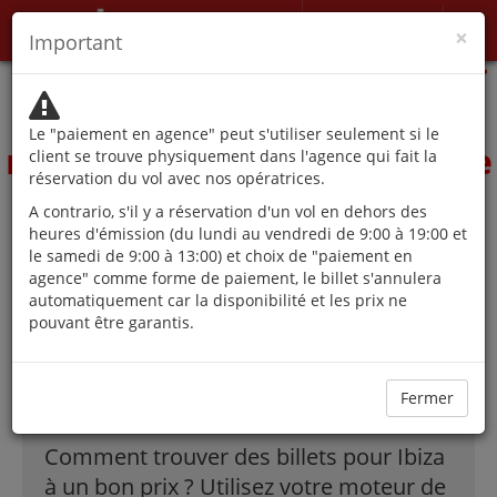
Mon Profil
×
Important
Les autorités déconseillent
les voyages, sauf pour des
Le "paiement en agence" peut s'utiliser seulement si le
raisons qui ne peuvent être
client se trouve physiquement dans l'agence qui fait la
réservation du vol avec nos opératrices.
différées.
A contrario, s'il y a réservation d'un vol en dehors des
heures d'émission (du lundi au vendredi de 9:00 à 19:00 et
le samedi de 9:00 à 13:00) et choix de "paiement en
agence" comme forme de paiement, le billet s'annulera
Les meilleures
automatiquement car la disponibilité et les prix ne
pouvant être garantis.
offres de vols à
Ibiza !
Fermer
Comment trouver des billets pour Ibiza
à un bon prix ? Utilisez votre moteur de