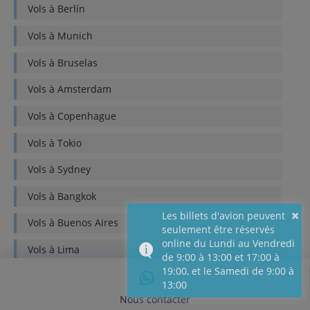
Vols à
Berlín
Vols à
Munich
Vols à
Bruselas
Vols à
Amsterdam
Vols à
Copenhague
Vols à
Tokio
Vols à
Sydney
Vols à
Bangkok
×
Les billets d'avion peuvent
Vols à
Buenos Aires
seulement être réservés
online du Lundi au Vendredi
Vols à
Lima
de 9:00 à 13:00 et 17:00 à
19:00, et le Samedi de 9:00 à
Vols à
Quito
13:00
Nous contacter
Vols à
Bogotá