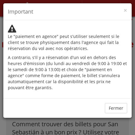
Mon Profil
×
Important
Les autorités déconseillent
les voyages, sauf pour des
Le "paiement en agence" peut s'utiliser seulement si le
raisons qui ne peuvent être
client se trouve physiquement dans l'agence qui fait la
réservation du vol avec nos opératrices.
différées.
A contrario, s'il y a réservation d'un vol en dehors des
heures d'émission (du lundi au vendredi de 9:00 à 19:00 et
le samedi de 9:00 à 13:00) et choix de "paiement en
agence" comme forme de paiement, le billet s'annulera
Les meilleures
automatiquement car la disponibilité et les prix ne
pouvant être garantis.
offres de vols à
San Sebastián !
Fermer
Comment trouver des billets pour San
Sebastián à un bon prix ? Utilisez votre