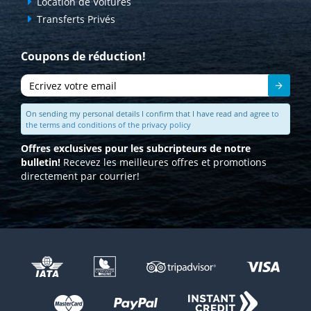
Location de Voitures
Transferts Privés
Coupons de réduction!
Envoyer
On sending my personal details I confirm that I have read and agree
to
the terms and conditions of the privacy policy
Offres exclusives pour les subcripteurs de notre
bulletin!
Recevez les meilleures offres et promotions
directement par courrier!