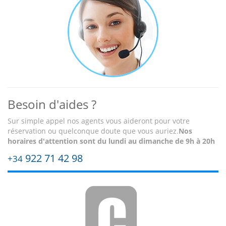
select
select
a
a
date.
date.
Press
Press
the
the
question
question
mark
mark
key
key
to
to
get
get
Besoin d'aides ?
the
the
keyboard
keyboard
Sur simple appel nos agents vous aideront pour votre
shortcuts
shortcuts
réservation ou quelconque doute que vous auriez.
Nos
for
for
horaires d'attention sont
du lundi au dimanche de 9h à 20h
changing
changing
922 71 42 98
+34
dates.
dates.