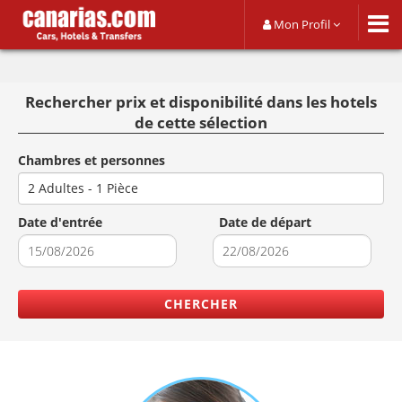
Mon Profil
Rechercher prix et disponibilité dans les hotels
de cette sélection
Chambres et personnes
2 Adultes - 1 Pièce
Date d'entrée
Date de départ
Navigate
Navigate
forward
backward
CHERCHER
to
to
interact
interact
with
with
the
the
calendar
calendar
and
and