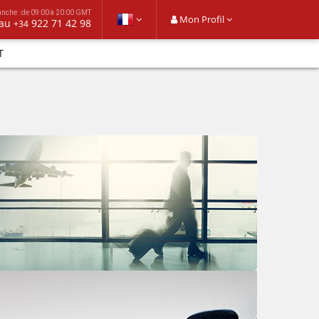
anche : de 09:00 à 20:00 GMT
Mon Profil
 au
922 71 42 98
+34
T