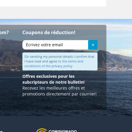
com?
Coupons de réduction!
Envoyer
On sending my personal details I confirm that
I have read and agree
to the terms and
conditions of the privacy policy
Offres exclusives pour les
subcripteurs de notre bulletin!
Recevez les meilleures offres et
promotions directement par courrier!