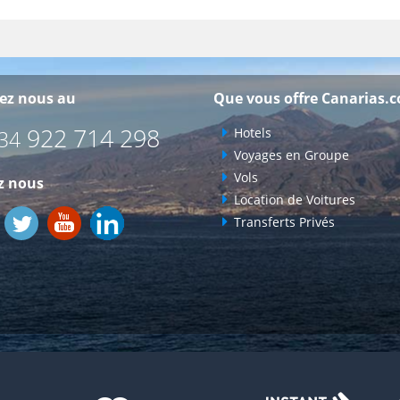
ez nous au
Que vous offre Canarias.
922 714 298
Hotels
34
Voyages en Groupe
Vols
z nous
Location de Voitures
Transferts Privés