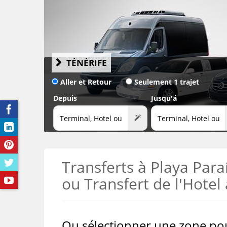
VOIR LES 25+ AGENCES DE LOCATION À TENERIFE
→
TÉNÉRIFE
Aller et Retour
Seulement 1 trajet
Depuis
Jusqu'á
Transferts à Playa Paraí
ou Transfert de l'Hotel 
Ou sélectionner une zone pour