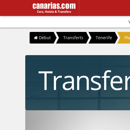
/
/
/
Début
Transferts
Tenerife
Pl
Transfer
a Cruz