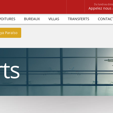
Du lundi au dim
Appelez nous
VOITURES
BUREAUX
VILLAS
TRANSFERTS
CONTAC
aya Paraíso
ts