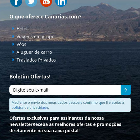
O que oferece Canarias.com?
Hotéis
Viagens em grupo
Vôos
Aluguer de carro
Traslados Privados
Boletim Ofertas!
Enviar
Mediante o envio dos meus dados pessoais confirmo que li e aceito a
política de privacidade.
Ofertas exclusivas para assinantes da nossa
newsletter
Receba as melhores ofertas e promoções
diretamente na sua caixa postal!