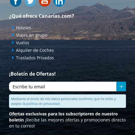
¿Qué ofrece Canarias.com?
Hoteles
Viajes en grupo
Vuelos
Alquiler de Coches
Traslados Privados
¡Boletín de Ofertas!
Enviar
Mediante el envío de mis datos personales confirmo que he leído y
acepto la
política de privacidad.
Ofertas exclusivas para los subscriptores de nuestro
boletín
¡Recibe las mejores ofertas y promociones directo
en tu correo!