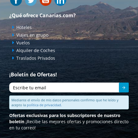
¿Qué ofrece Canarias.com?
Hoteles
Viajes en grupo
Vuelos
Alquiler de Coches
Traslados Privados
¡Boletín de Ofertas!
Enviar
Mediante el envío de mis datos personales confirmo que he leído y
acepto la
política de privacidad.
Ofertas exclusivas para los subscriptores de nuestro
boletín
¡Recibe las mejores ofertas y promociones directo
en tu correo!