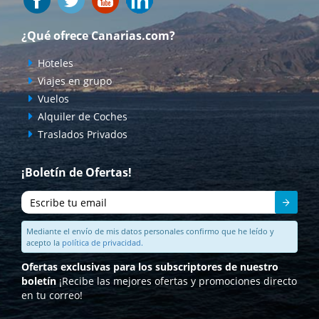
¿Qué ofrece Canarias.com?
Hoteles
Viajes en grupo
Vuelos
Alquiler de Coches
Traslados Privados
¡Boletín de Ofertas!
Enviar
Mediante el envío de mis datos personales confirmo que he leído y
acepto la
política de privacidad.
Ofertas exclusivas para los subscriptores de nuestro
boletín
¡Recibe las mejores ofertas y promociones directo
en tu correo!