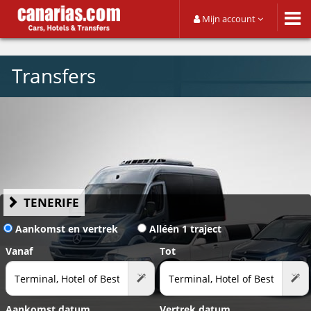
Mijn account
Transfers
TENERIFE
Aankomst en vertrek
Alléén 1 traject
Vanaf
Tot
Aankomst datum
Vertrek datum