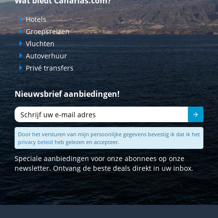
Wat biedt Canarias.com?
Hotels
Groepsreizen
Vluchten
Autoverhuur
Privé transfers
Nieuwsbrief aanbiedingen!
Sturen
Door het versturen van mijn persoonlijke gegevens bevestig ik dat ik het
privacy beleid
heb gelezen en accepteer.
Speciale aanbiedingen voor onze abonnees op onze
newsletter. Ontvang de beste deals direkt in uw inbox.