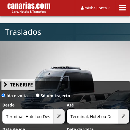
minha Conta
Traslados
TENERIFE
Ida e volta
Só um trajecto
Desde
Até
Data de ida
Data da volta