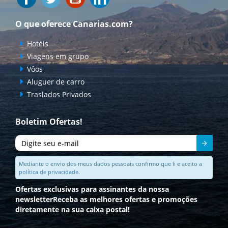
O que oferece Canarias.com?
Hotéis
Viagens em grupo
Vôos
Aluguer de carro
Traslados Privados
Boletim Ofertas!
Enviar
Mediante o envio dos meus dados pessoais confirmo que li e aceito a
política de privacidade.
Ofertas exclusivas para assinantes da nossa
newsletter
Receba as melhores ofertas e promoções
diretamente na sua caixa postal!