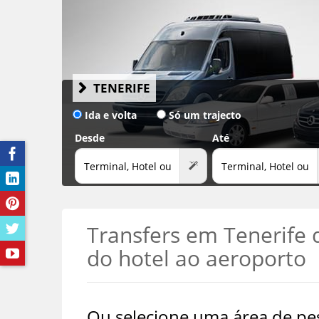
VER OS 25+ ESCRITÓRIOS DE ALUGUER EM TENERIFE
→
TENERIFE
Ida e volta
Só um trajecto
Desde
Até
Transfers em Tenerife 
do hotel ao aeroporto
Ou selecione uma área de pes