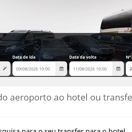
Data de ida
Data da volta
Nº
2
do aeroporto ao hotel ou transfe
quisa para o seu transfer para o hotel