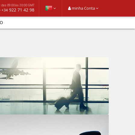
: das 09:00 às 20:00 GMT
minha Conta
o
922 71 42 98
+34
O