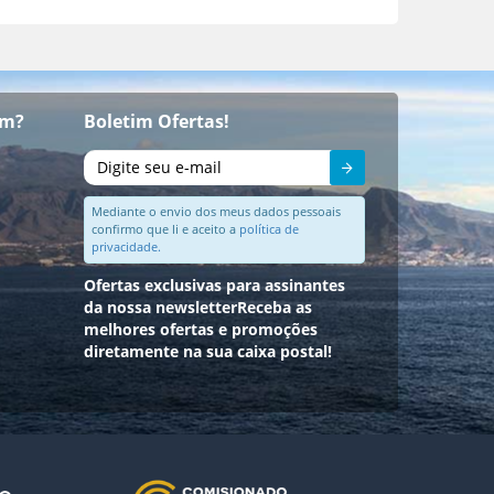
om?
Boletim Ofertas!
Enviar
Mediante o envio dos meus dados pessoais
confirmo que li e aceito a
política de
privacidade.
Ofertas exclusivas para assinantes
da nossa newsletter
Receba as
melhores ofertas e promoções
diretamente na sua caixa postal!