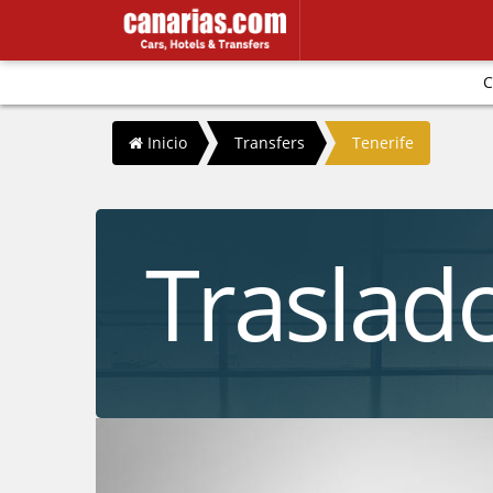
C
/
/
Inicio
Transfers
Tenerife
Traslad