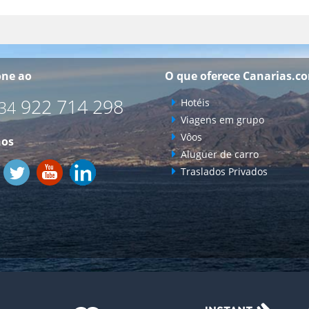
one ao
O que oferece Canarias.c
922 714 298
Hotéis
34
Viagens em grupo
Vôos
nos
Aluguer de carro
Traslados Privados