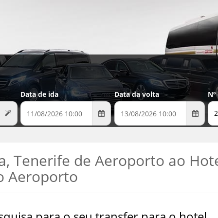
Data de ida
Data da volta
Nº
2
, Tenerife de Aeroporto ao Hot
o Aeroporto
quisa para o seu transfer para o hotel