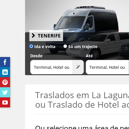
VER OS 25+ ESCRITÓRIOS DE ALUGUER EM TENERIFE
→
TENERIFE
Ida e volta
Só um trajecto
Desde
Até
Traslados em La Laguna
ou Traslado de Hotel a
Ou selecione uma área de pes