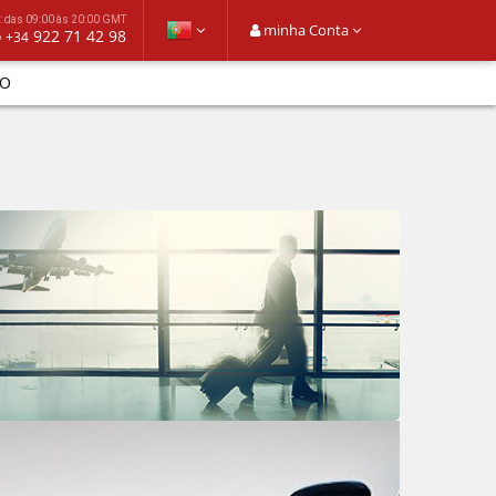
: das 09:00 às 20:00 GMT
minha Conta
o
922 71 42 98
+34
O