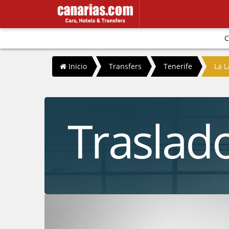
C
/
/
/
Inicio
Transfers
Tenerife
La 
Traslad