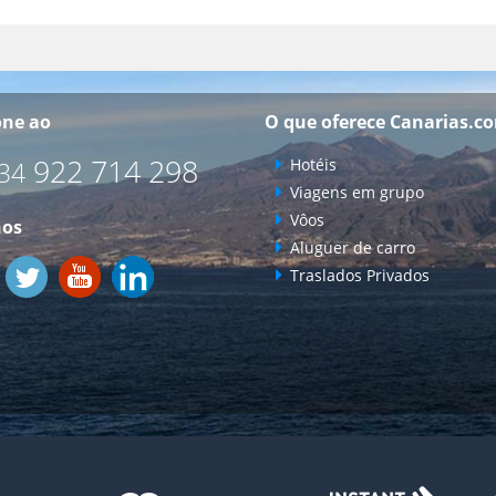
one ao
O que oferece Canarias.c
922 714 298
Hotéis
34
Viagens em grupo
Vôos
nos
Aluguer de carro
Traslados Privados