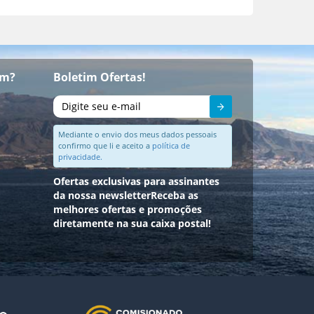
om?
Boletim Ofertas!
Enviar
Mediante o envio dos meus dados pessoais
confirmo que li e aceito a
política de
privacidade.
Ofertas exclusivas para assinantes
da nossa newsletter
Receba as
melhores ofertas e promoções
diretamente na sua caixa postal!