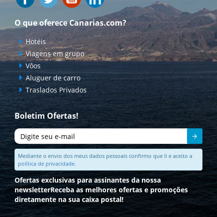
O que oferece Canarias.com?
Hotéis
Viagens em grupo
Vôos
Aluguer de carro
Traslados Privados
Boletim Ofertas!
Enviar
Mediante o envio dos meus dados pessoais confirmo que li e aceito a
política de privacidade.
Ofertas exclusivas para assinantes da nossa
newsletter
Receba as melhores ofertas e promoções
diretamente na sua caixa postal!