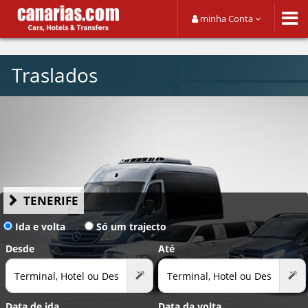
minha Conta
Traslados
TENERIFE
Ida e volta
Só um trajecto
Desde
Até
Data de ida
Data da volta