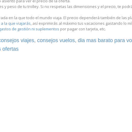
 asiento para ver el precio de la oferta.
 y peso de tu trolley. Si no respetas las dimensiones y el precio, te podrá
orada en la que todo el mundo viaja. El precio dependerá también de las pl
 a la que viajarás
, así exprimirás al máximo tus vacaciones gastando lo m
gastos de gestión ni suplementos
por pagar con tarjeta, etc.
consejos viajes
,
consejos vuelos
,
dia mas barato para vo
 ofertas