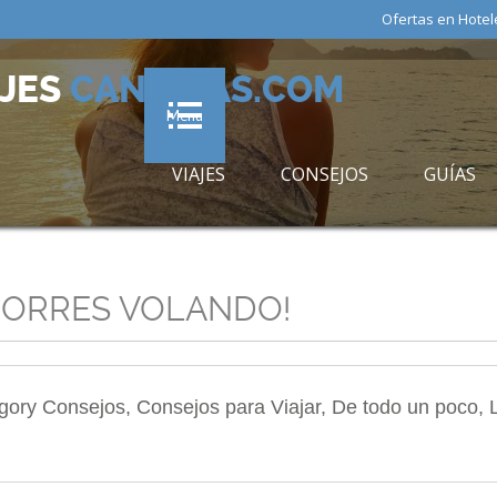
Ofertas en Hotel
AJES
CANARIAS.COM
Menu
VIAJES
CONSEJOS
GUÍAS
HORRES VOLANDO!
egory
Consejos
,
Consejos para Viajar
,
De todo un poco
,