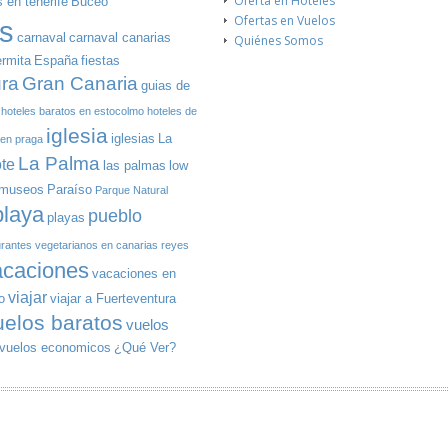
Oferta en Hoteles
 en tenerife
Buceo
Ofertas en Vuelos
s
carnaval
carnaval canarias
Quiénes Somos
ermita
España
fiestas
Gran Canaria
ura
guias de
hoteles baratos en estocolmo
hoteles de
iglesia
iglesias
La
 en praga
La Palma
te
las palmas
low
museos
Paraíso
Parque Natural
playa
pueblo
playas
urantes vegetarianos en canarias
reyes
acaciones
vacaciones en
viajar
o
viajar a Fuerteventura
uelos baratos
vuelos
vuelos economicos
¿Qué Ver?