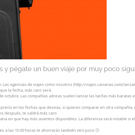
os y pégate un buen viaje por muy poco sig
. Las agencias de viajes como nosotros (http://viajes.canarias.com) lanz
que la fecha, más caro será.
e octubre. Las compañías aéreas suelen lanzar las tarifas más baratas 
precio en las fechas que deseas, si quieres comparar en otra compañía, 
tos después, te saldrá más caro.
emana en que hay más asientos disponibles. La diferencia será notable si el
tes a las 15:00 horas te ahorrarás también otro poco 🙂