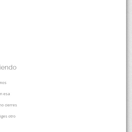
uiendo
amos
en esa
no cierres
iges otro