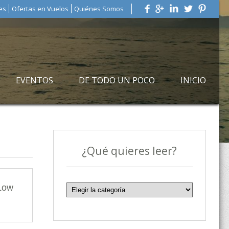
es
Ofertas en Vuelos
Quiénes Somos
EVENTOS
DE TODO UN POCO
INICIO
¿Qué quieres leer?
Low