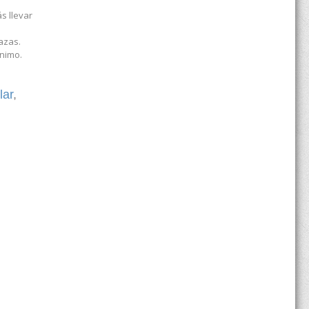
s llevar
azas.
ínimo.
lar
,