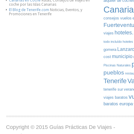
Canarias en Coche
Rutas, Consejos de Viajes en
alquiler de coches
coche por las Islas Canarias
Canaria
El Blog de Tenerife.com
Noticias, Eventos, y
Promociones en Tenerife
consejos vuelos
Fuertevent
hoteles.
viajes
todo incluído
hoteles
Lanzaro
gomera
municipio
cost
Piscinas Naturales
pueblos
resta
Tenerife
V
tenerife sur
veran
v
viajes baratos
baratos europa
Copyright © 2015 Guías Prácticas De Viajes -