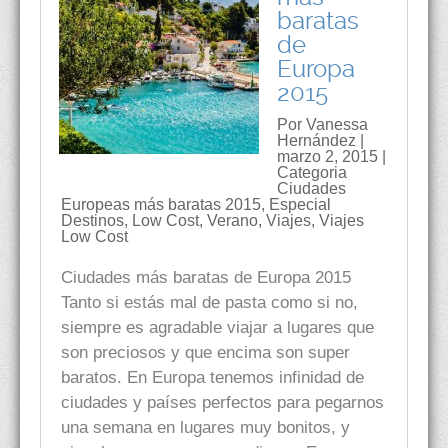
baratas
de
Europa
2015
Por Vanessa
Hernández |
marzo 2, 2015 |
Categoria
Ciudades
Europeas más baratas 2015
,
Especial
Destinos
,
Low Cost
,
Verano
,
Viajes
,
Viajes
Low Cost
Ciudades más baratas de Europa 2015
Tanto si estás mal de pasta como si no,
siempre es agradable viajar a lugares que
son preciosos y que encima son super
baratos. En Europa tenemos infinidad de
ciudades y países perfectos para pegarnos
una semana en lugares muy bonitos, y