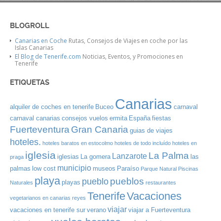
BLOGROLL
Canarias en Coche
Rutas, Consejos de Viajes en coche por las
Islas Canarias
El Blog de Tenerife.com
Noticias, Eventos, y Promociones en
Tenerife
ETIQUETAS
Canarias
alquiler de coches en tenerife
Buceo
carnaval
carnaval canarias
consejos vuelos
ermita
España
fiestas
Gran Canaria
Fuerteventura
guias de viajes
hoteles.
hoteles baratos en estocolmo
hoteles de todo incluído
hoteles en
iglesia
La Palma
Lanzarote
iglesias
La gomera
las
praga
municipio
palmas
low cost
museos
Paraíso
Parque Natural
Piscinas
playa
pueblos
pueblo
playas
Naturales
restaurantes
Tenerife
Vacaciones
vegetarianos en canarias
reyes
viajar
vacaciones en tenerife sur
verano
viajar a Fuerteventura