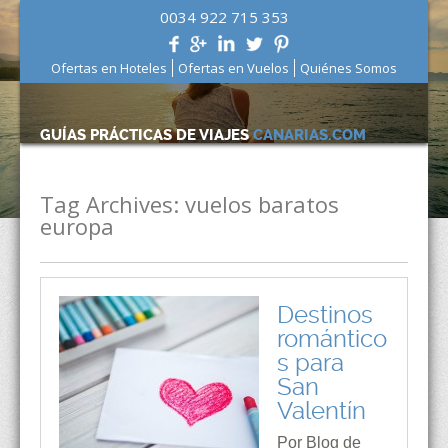
0034 922 715 353
Ofertas en Hoteles
Ofertas en Vuelos
Quiénes Somos
GUÍAS PRÁCTICAS DE VIAJES
CANARIAS.COM
Tag Archives:
vuelos baratos
europa
Destinos
romántico
s para
San
Valentín
Por Blog de