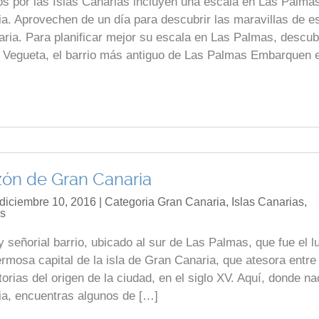
 por las Islas Canarias incluyen una escala en Las Palmas
ia. Aprovechen de un día para descubrir las maravillas de e
naria. Para planificar mejor su escala en Las Palmas, descu
es. Vegueta, el barrio más antiguo de Las Palmas Embarquen 
ón de Gran Canaria
 diciembre 10, 2016 | Categoria
Gran Canaria
,
Islas Canarias
,
as
señorial barrio, ubicado al sur de Las Palmas, que fue el l
ermosa capital de la isla de Gran Canaria, que atesora entre
orias del origen de la ciudad, en el siglo XV. Aquí, donde na
ia, encuentras algunos de […]