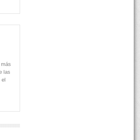
s más
e las
 el