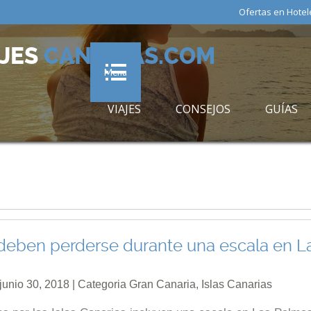
Ofertas en Hotel
AJES
CANARIAS.COM
Menu
VIAJES
CONSEJOS
GUÍAS
 deben perderse durante una escala en L
junio 30, 2018 | Categoria
Gran Canaria
,
Islas Canarias