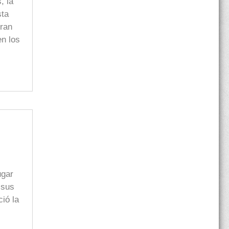
, la
sta
bran
en los
ugar
 sus
ció la