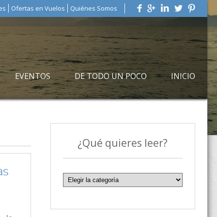
es
Ofertas en Vuelos
Quiénes Somos
EVENTOS
DE TODO UN POCO
INICIO
¿Qué quieres leer?
as