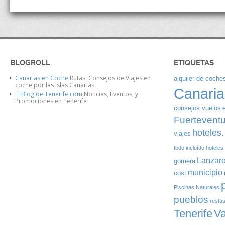
BLOGROLL
ETIQUETAS
Canarias en Coche
Rutas, Consejos de Viajes en
alquiler de coches
coche por las Islas Canarias
Canaria
El Blog de Tenerife.com
Noticias, Eventos, y
Promociones en Tenerife
consejos vuelos
Fuertevent
hoteles.
viajes
todo incluído
hoteles
Lanzaro
gomera
municipio
cost
Piscinas Naturales
pueblos
resta
Tenerife
V