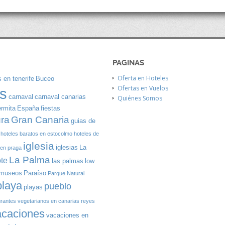
PAGINAS
Oferta en Hoteles
 en tenerife
Buceo
Ofertas en Vuelos
s
carnaval
carnaval canarias
Quiénes Somos
ermita
España
fiestas
Gran Canaria
ura
guias de
hoteles baratos en estocolmo
hoteles de
iglesia
iglesias
La
 en praga
La Palma
te
las palmas
low
museos
Paraíso
Parque Natural
playa
pueblo
playas
urantes vegetarianos en canarias
reyes
acaciones
vacaciones en