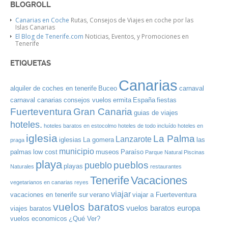
BLOGROLL
Canarias en Coche
Rutas, Consejos de Viajes en coche por las
Islas Canarias
El Blog de Tenerife.com
Noticias, Eventos, y Promociones en
Tenerife
ETIQUETAS
Canarias
alquiler de coches en tenerife
Buceo
carnaval
carnaval canarias
consejos vuelos
ermita
España
fiestas
Gran Canaria
Fuerteventura
guias de viajes
hoteles.
hoteles baratos en estocolmo
hoteles de todo incluído
hoteles en
iglesia
La Palma
Lanzarote
iglesias
La gomera
las
praga
municipio
palmas
low cost
museos
Paraíso
Parque Natural
Piscinas
playa
pueblos
pueblo
playas
Naturales
restaurantes
Tenerife
Vacaciones
vegetarianos en canarias
reyes
viajar
vacaciones en tenerife sur
verano
viajar a Fuerteventura
vuelos baratos
vuelos baratos europa
viajes baratos
vuelos economicos
¿Qué Ver?