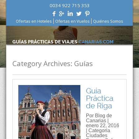
0034 922 715 353
Ofertas en Hoteles
Ofertas en Vuelos
Quiénes Somos
GUÍAS PRÁCTICAS DE VIAJES
CANARIAS.COM
Category Archives:
Guías
Guía
Práctica
de Riga
Por Blog de
Canarias |
enero 22, 2016
| Categoria
Ciudades