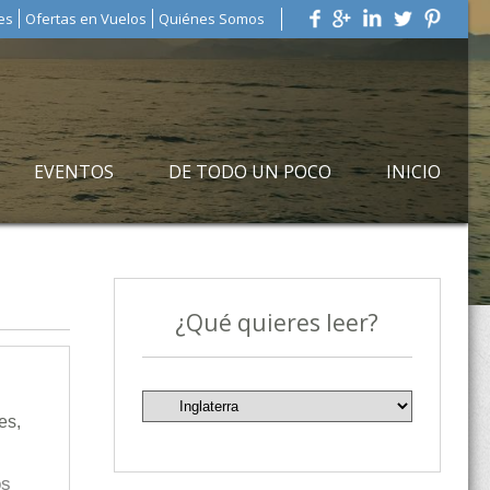
es
Ofertas en Vuelos
Quiénes Somos
EVENTOS
DE TODO UN POCO
INICIO
¿Qué quieres leer?
es
,
os