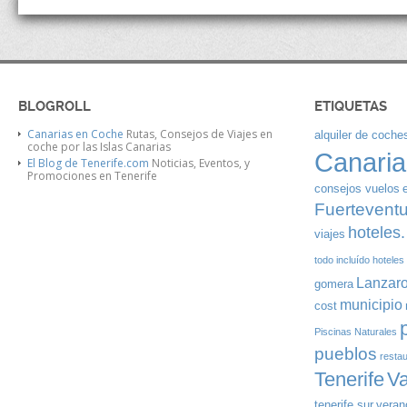
BLOGROLL
ETIQUETAS
Canarias en Coche
Rutas, Consejos de Viajes en
alquiler de coches
coche por las Islas Canarias
Canaria
El Blog de Tenerife.com
Noticias, Eventos, y
Promociones en Tenerife
consejos vuelos
Fuertevent
hoteles.
viajes
todo incluído
hoteles
Lanzaro
gomera
municipio
cost
Piscinas Naturales
pueblos
resta
Tenerife
V
tenerife sur
veran