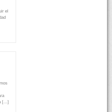
ir el
dad
amos
ara
a […]