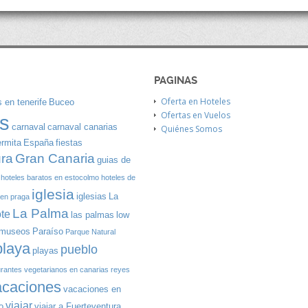
PAGINAS
Oferta en Hoteles
 en tenerife
Buceo
Ofertas en Vuelos
s
carnaval
carnaval canarias
Quiénes Somos
ermita
España
fiestas
Gran Canaria
ura
guias de
hoteles baratos en estocolmo
hoteles de
iglesia
iglesias
La
 en praga
La Palma
te
las palmas
low
museos
Paraíso
Parque Natural
playa
pueblo
playas
urantes vegetarianos en canarias
reyes
acaciones
vacaciones en
viajar
o
viajar a Fuerteventura