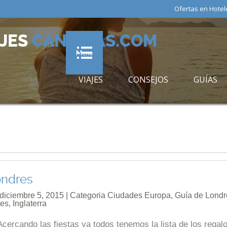
Ofertas en Hotel
AJES
CANARIAS.COM
Menu
VIAJES
CONSEJOS
GUÍAS
ondres
 diciembre 5, 2015 | Categoria
Ciudades Europa
,
Guía de Londr
jes
,
Inglaterra
ercando las fiestas ya todos tenemos la lista de los regal