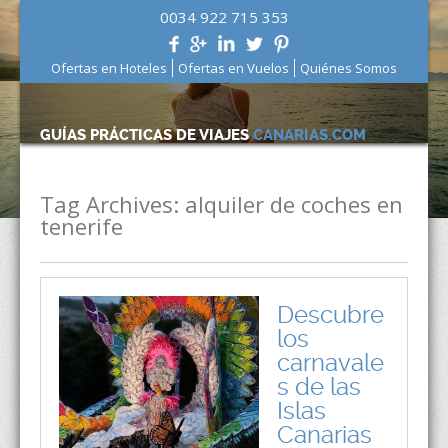
0034 922 715 353
Ofertas en Hoteles
Ofertas en Vuelos
Quiénes Somos
GUÍAS PRÁCTICAS DE VIAJES
CANARIAS.COM
Tag Archives:
alquiler de coches en
tenerife
Descubre
los
carnavale
s de las
Islas
Canarias