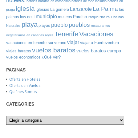
hoteles.
hoteles baratos en estocolmo
hoteles de todo incluído
hoteles en
iglesia
La Palma
Lanzarote
iglesias
La gomera
las
praga
municipio
palmas
low cost
museos
Paraíso
Parque Natural
Piscinas
playa
pueblos
pueblo
playas
Naturales
restaurantes
Tenerife
Vacaciones
vegetarianos en canarias
reyes
viajar
vacaciones en tenerife sur
verano
viajar a Fuerteventura
vuelos baratos
vuelos baratos europa
viajes baratos
vuelos economicos
¿Qué Ver?
PAGINAS
Oferta en Hoteles
Ofertas en Vuelos
Quiénes Somos
CATEGORIES