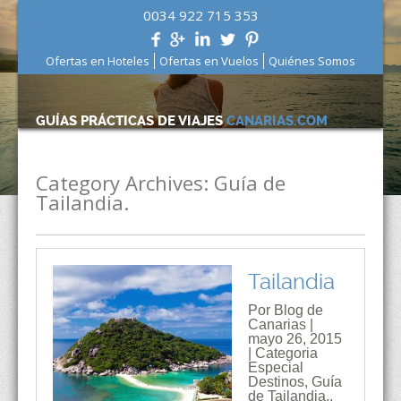
0034 922 715 353
Ofertas en Hoteles
Ofertas en Vuelos
Quiénes Somos
GUÍAS PRÁCTICAS DE VIAJES
CANARIAS.COM
Category Archives:
Guía de
Tailandia.
Tailandia
Por Blog de
Canarias |
mayo 26, 2015
| Categoria
Especial
Destinos
,
Guía
de Tailandia.
,