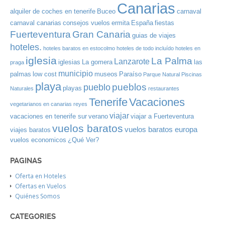
Canarias
alquiler de coches en tenerife
Buceo
carnaval
carnaval canarias
consejos vuelos
ermita
España
fiestas
Gran Canaria
Fuerteventura
guias de viajes
hoteles.
hoteles baratos en estocolmo
hoteles de todo incluído
hoteles en
iglesia
La Palma
Lanzarote
iglesias
La gomera
las
praga
municipio
palmas
low cost
museos
Paraíso
Parque Natural
Piscinas
playa
pueblos
pueblo
playas
Naturales
restaurantes
Tenerife
Vacaciones
vegetarianos en canarias
reyes
viajar
vacaciones en tenerife sur
verano
viajar a Fuerteventura
vuelos baratos
vuelos baratos europa
viajes baratos
vuelos economicos
¿Qué Ver?
PAGINAS
Oferta en Hoteles
Ofertas en Vuelos
Quiénes Somos
CATEGORIES