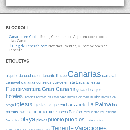
BLOGROLL
Canarias en Coche
Rutas, Consejos de Viajes en coche por las
Islas Canarias
El Blog de Tenerife.com
Noticias, Eventos, y Promociones en
Tenerife
ETIQUETAS
Canarias
alquiler de coches en tenerife
Buceo
carnaval
carnaval canarias
consejos vuelos
ermita
España
fiestas
Gran Canaria
Fuerteventura
guias de viajes
hoteles.
hoteles baratos en estocolmo
hoteles de todo incluído
hoteles en
iglesia
La Palma
Lanzarote
iglesias
La gomera
las
praga
municipio
palmas
low cost
museos
Paraíso
Parque Natural
Piscinas
playa
pueblos
pueblo
playas
Naturales
restaurantes
Tenerife
Vacaciones
vegetarianos en canarias
reyes