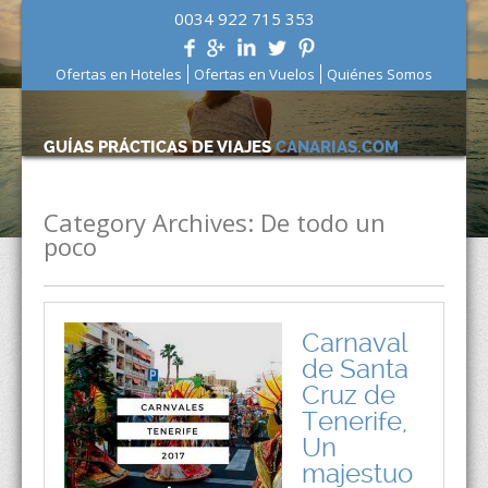
0034 922 715 353
Ofertas en Hoteles
Ofertas en Vuelos
Quiénes Somos
GUÍAS PRÁCTICAS DE VIAJES
CANARIAS.COM
Category Archives:
De todo un
poco
Carnaval
de Santa
Cruz de
Tenerife,
Un
majestuo