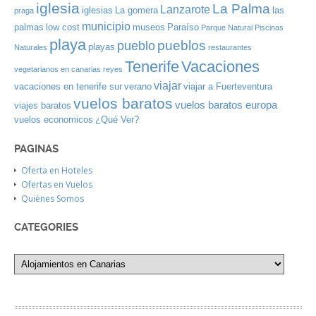
iglesia
La Palma
Lanzarote
iglesias
La gomera
las
praga
municipio
palmas
low cost
museos
Paraíso
Parque Natural
Piscinas
playa
pueblos
pueblo
playas
Naturales
restaurantes
Tenerife
Vacaciones
vegetarianos en canarias
reyes
viajar
vacaciones en tenerife sur
verano
viajar a Fuerteventura
vuelos baratos
vuelos baratos europa
viajes baratos
vuelos economicos
¿Qué Ver?
PAGINAS
Oferta en Hoteles
Ofertas en Vuelos
Quiénes Somos
CATEGORIES