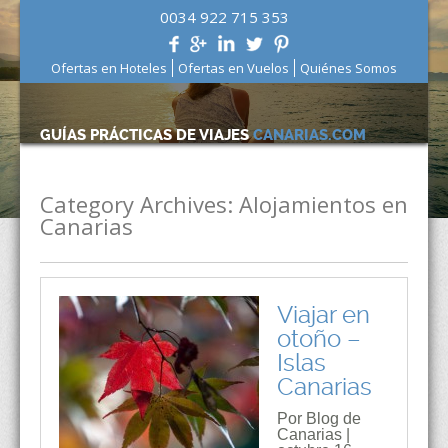
0034 922 715 353
Ofertas en Hoteles
Ofertas en Vuelos
Quiénes Somos
GUÍAS PRÁCTICAS DE VIAJES
CANARIAS.COM
Category Archives:
Alojamientos en
Canarias
Viajar en
otoño –
Islas
Canarias
Por Blog de
Canarias |