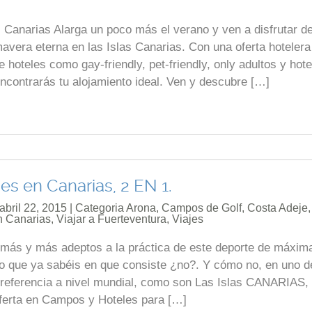
s Canarias Alarga un poco más el verano y ven a disfrutar de
mavera eterna en las Islas Canarias. Con una oferta hoteler
e hoteles como gay-friendly, pet-friendly, only adultos y hot
encontrarás tu alojamiento ideal. Ven y descubre […]
es en Canarias, 2 EN 1.
abril 22, 2015 | Categoria
Arona
,
Campos de Golf
,
Costa Adeje
,
n Canarias
,
Viajar a Fuerteventura
,
Viajes
 más y más adeptos a la práctica de este deporte de máxim
o que ya sabéis en que consiste ¿no?. Y cómo no, en uno d
e referencia a nivel mundial, como son Las Islas CANARIAS,
ferta en Campos y Hoteles para […]