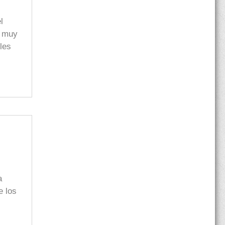
l
a muy
eles
a
e los