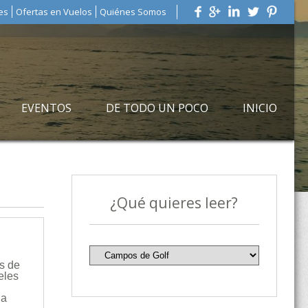
es
Ofertas en Vuelos
Quiénes Somos
EVENTOS
DE TODO UN POCO
INICIO
¿Qué quieres leer?
s de
eles
 a