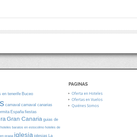
PAGINAS
Oferta en Hoteles
 en tenerife
Buceo
Ofertas en Vuelos
s
carnaval
carnaval canarias
Quiénes Somos
ermita
España
fiestas
Gran Canaria
ura
guias de
hoteles baratos en estocolmo
hoteles de
iglesia
iglesias
La
 en praga