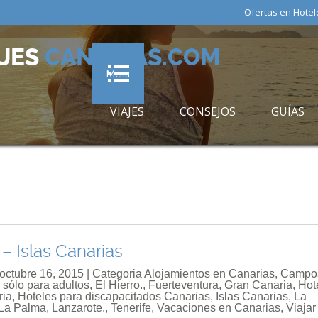
Ofertas en Hotel
AJES
CANARIAS.COM
Menu
VIAJES
CONSEJOS
GUÍAS
 – Islas Canarias
 octubre 16, 2015 | Categoria
Alojamientos en Canarias
,
Campo
 sólo para adultos
,
El Hierro.
,
Fuerteventura
,
Gran Canaria
,
Hot
ria
,
Hoteles para discapacitados Canarias
,
Islas Canarias
,
La
La Palma
,
Lanzarote.
,
Tenerife
,
Vacaciones en Canarias
,
Viajar