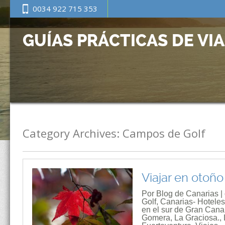
0034 922 715 353
GUÍAS PRÁCTICAS DE VI
Category Archives:
Campos de Golf
Viajar en otoño
Por Blog de Canarias |
Golf
,
Canarias- Hoteles
en el sur de Gran Cana
Gomera
,
La Graciosa.
,